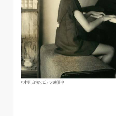
8才頃 自宅でピアノ練習中