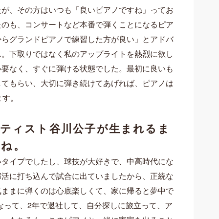
たが
、その方はいつも「良いピアノですね」って
お
たのも、
コンサートなど本番で弾くことになるピア
からグランドピアノで練習した方が良い」とアドバ
ん。下取りではなく私のアップライトを熱烈に欲し
必要なく、すぐに弾ける状態でした
。最初に良いも
してもらい、
大切に弾き続けてあげれば、ピアノは
ます。
ーティスト谷川公子が生まれるま
すね。
いタイプでしたし、球技が大好きで、中高時代にな
部活に打ち込んで試合に出ていましたから、
正統な
気ままに弾くのは心底楽しくて、家に帰ると
夢中で
なって、2年で退社して、自分探しに旅立って、ア