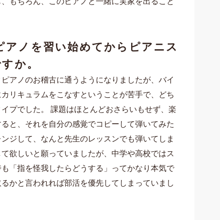
も、もちろん、このピアノと一緒に実家を出ること
ピアノを習い始めてから
ピアニス
ですか。
クピアノのお稽古に
通うようになりましたが
、
バイ
にカリキュラムをこなすということが
苦手で、どち
タイプでした。
課題はほとんどおさらいもせず、楽
すると、それを自分の感覚でコピーして弾いてみた
レンジして、なんと先生のレッスンでも弾いてしま
して欲しいと願っていましたが、
中学や高校ではス
時も
「指を怪我したらどうする」ってかなり本気で
取るかと言われれば部活を優先してしまっていま
し