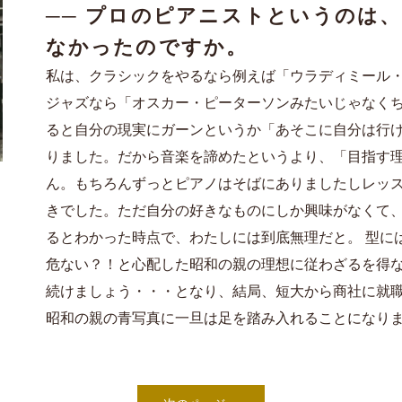
──
プロのピアニストというのは、
なかったのですか。
私は
、
クラシックをやるなら
例えば
「ウラディミール
ジャズなら「オスカー・ピーターソンみたいじゃなく
ると自分の現実にガーンというか「あそこに自分は行
りました。
だから音楽を諦めたというより、「目指す
ん。もちろんずっとピアノはそばにありましたしレッ
きでした
。ただ自分の好きなものにしか興味がなくて
るとわかった時点で、わたしには到底無理だと。
型に
危ない？！と心配した昭和の親の理想に従わざるを得
続けましょう・・・となり、結局、短大から商社に就
昭和の親の青写真に一旦は足を踏み入れることになり