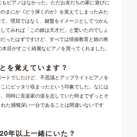
にもピアノはなかった。ただお友だちの家に遊びに
つのまにか《どう弾くのか》を覚えてしまったみた
いて、理屈ではなく、鍵盤をイメージとしてつかん
にしてみれば「この娘は天才だ」と驚いたのでしょ
物だったはずですけど、すべては情操教育と娘の将
の木目がすごく綺麗なピアノを買ってくれました。
ことを覚えています？
パートでしたけど、不思議とアップライトピアノを
そこにピッタリ収まったという印象でした。なには
り、同時に音楽家の道を志していた時までずっとそ
くれた感慨深い一台であることは間違いないです
20年以上一緒にいた？