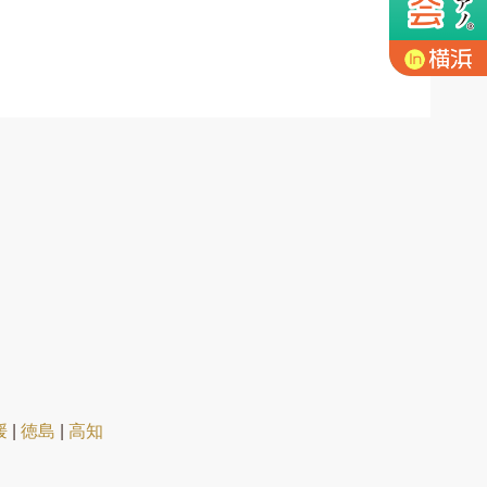
媛
|
徳島
|
高知