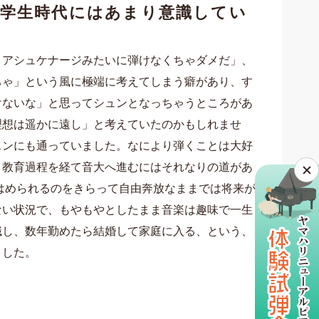
学生時代にはあまり意識してい
・アシュケナージみたいに弾けなくちゃダメだ」、
ちゃ」
という風に極端に考えてしまう癖があり、
す
けないな」と思ってシュンとなっちゃうところが
あ
理想は遥かに
遠し
」と考えていたのかもしれませ
スンにも通っていました。なにより弾くことは
大好
、
教育過程を経て音大へ進むにはそれなりの道があ
はめられるのをきらって自由奔放なままでは将来が
ない状況で、もやもやとしたまま音楽は趣味で一生
職し、数年勤めたら結婚して家庭に入る、という、
ました。