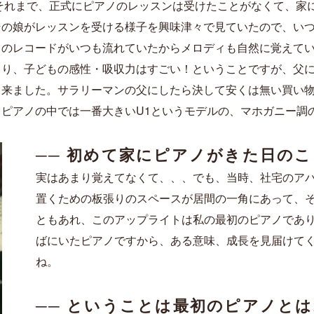
それまで、正式にピアノのレッスンは受けたことがなくて、家
その娘がレッスンを受ける様子を興味津々で見ていたので、い
クのレコードがいつも流れていたからメロディも自然に覚えて
より、子どもの感性・吸収力はすごい！ということですが、父
て来ました。サラリーマンの父にしたら決して安くは無い買い
ピアノの中では一番大きいU1というモデルの、マホガニー調
── 初めて家にピアノがきた日の
実はあまり覚えてなくて、、、でも、当時、社宅のア
置くための板張りのスペースが居間の一角にあって、
ともあれ、このアップライトは私の最初のピアノであ
ばにいたピアノですから、ある意味、成長を見届けて
ね。
── ということは最初のピアノとは