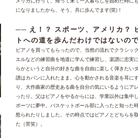
メリカに行って、帰って来て一人暮らしを始めた時に
になりましたから、そう、共に歩んでます(笑)！
──
え！？ スポーツ、アメリカ？
トへの道を歩んだわけではないの
ピアノを買ってもらったので、当然の流れでクラシッ
エルなどの練習曲を地道に学んで練習し、楽譜に忠実
らかというと
自分の好きな曲を自由に楽しく弾きたい
譜はカバンに入れたまま。心を動かされる音楽を耳に
り、大作曲家の歴史ある曲を自分の気にいるようにア
ったり。父はピアノをやるからには、学業以外は集中
ポーツに夢中。バスケットボール部に
入ったと知った
怒られたりしました。
その時点ではピアノとどちらを
た（苦笑）。