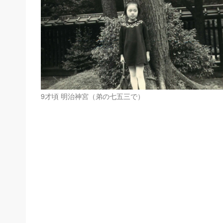
9才頃 明治神宮（弟の七五三で）