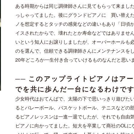
ある時期からは
同じ調律師さんに見てもらって
来まし
っしゃって
ました。後にグランドピアノに 買い替え
ノを想定すると
タッチの感覚などの
違いもあり
「日頃
イスされたからで、
壊れたとか寿命などではありませ
いという知人にお譲りしましたが
、
オーバーホ
ールも
のを選んで、信頼できる
調律師さんにメンテナンスを
20年どころか一生付き合っていけるもの
なんだと思い
── このアップライトピアノはア
でを共に歩んだ一台になるわけで
少女時代はおてんばで、太陽の下で思いっきり遊びた
るとバレーボール、バスケットボール、テニスなどの
る
ピアノレッスンは一進一退でしたが、それでも自由
ピアノに向かってました。短大を卒業して商社のOLに